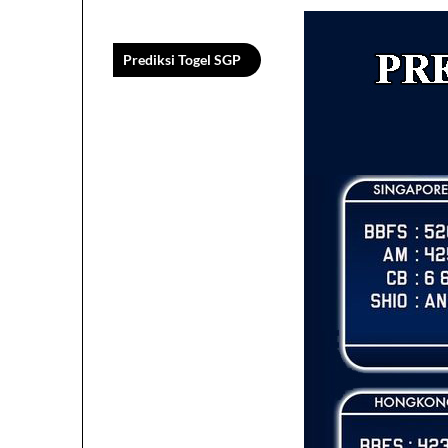
Prediksi Togel SGP