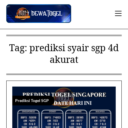
Skip
to
content
Tag:
prediksi syair sgp 4d
akurat
Prediksi Togel SGP