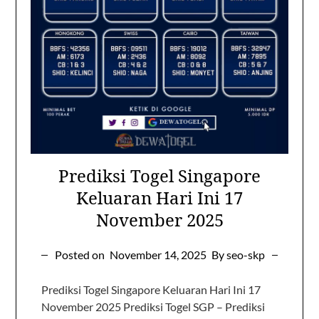
Prediksi Togel Singapore
Keluaran Hari Ini 17
November 2025
Posted on
November 14, 2025
By seo-skp
Prediksi Togel Singapore Keluaran Hari Ini 17
November 2025 Prediksi Togel SGP – Prediksi