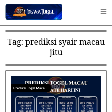
Skip
to
content
Tag:
prediksi syair macau
jitu
Prediksi Togel Macau