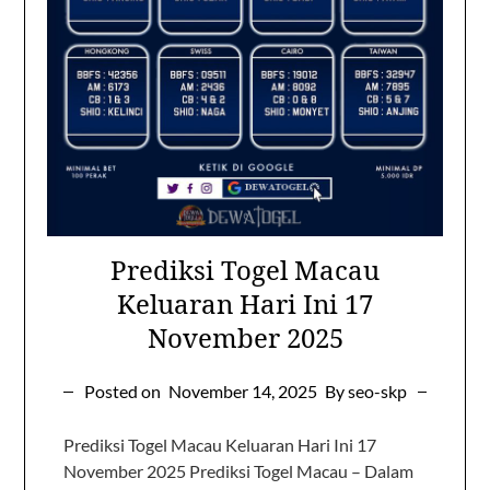
Prediksi Togel Macau
Keluaran Hari Ini 17
November 2025
Posted on
November 14, 2025
By seo-skp
Prediksi Togel Macau Keluaran Hari Ini 17
November 2025 Prediksi Togel Macau – Dalam