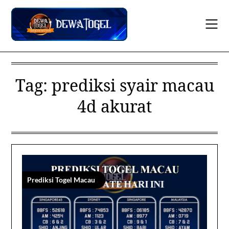
Skip
to
content
Tag:
prediksi syair macau
4d akurat
Prediksi Togel Macau