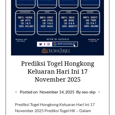
Prediksi Togel Hongkong
Keluaran Hari Ini 17
November 2025
Posted on
November 14, 2025
By seo-skp
Prediksi Togel Hongkong Keluaran Hari Ini 17
November 2025 Prediksi Togel HK – Dalam