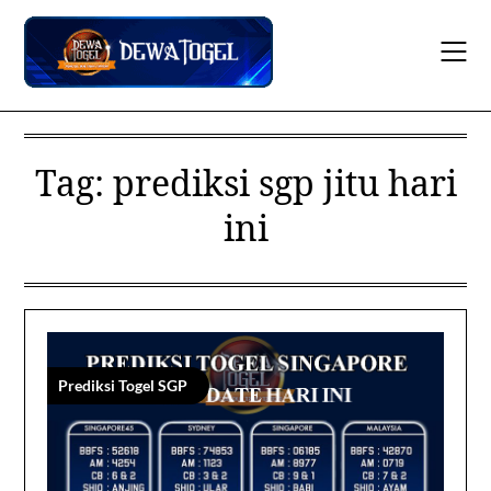
Skip
to
content
Tag:
prediksi sgp jitu hari
ini
Prediksi Togel SGP