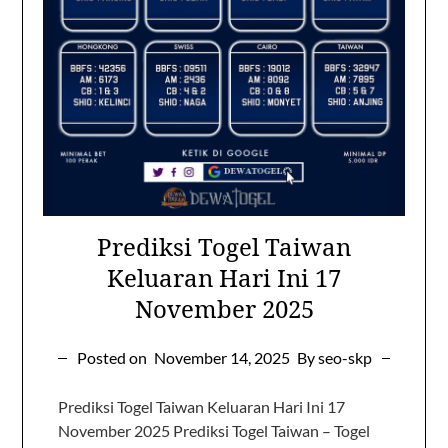
Prediksi Togel Taiwan
Keluaran Hari Ini 17
November 2025
Posted on
November 14, 2025
By seo-skp
Prediksi Togel Taiwan Keluaran Hari Ini 17
November 2025 Prediksi Togel Taiwan – Togel