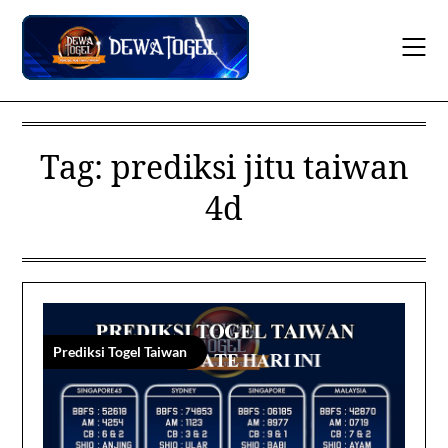
Skip
to
content
Tag:
prediksi jitu taiwan
4d
Prediksi Togel Taiwan