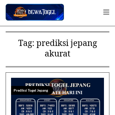
Skip
to
content
Tag:
prediksi jepang
akurat
Prediksi Togel Jepang