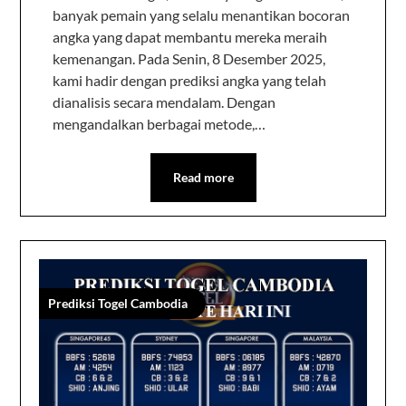
banyak pemain yang selalu menantikan bocoran
angka yang dapat membantu mereka meraih
kemenangan. Pada Senin, 8 Desember 2025,
kami hadir dengan prediksi angka yang telah
dianalisis secara mendalam. Dengan
mengandalkan berbagai metode,…
Read more
Prediksi Togel Cambodia