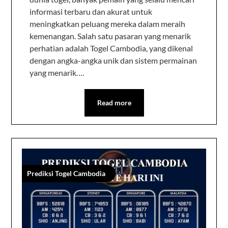
informasi terbaru dan akurat untuk
meningkatkan peluang mereka dalam meraih
kemenangan. Salah satu pasaran yang menarik
perhatian adalah Togel Cambodia, yang dikenal
dengan angka-angka unik dan sistem permainan
yang menarik….
Read more
Prediksi Togel Cambodia