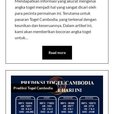
Mendapatkan informasi yang akurat mengenai
angka togel menjadi hal yang sangat dicari oleh
para pecinta permainan ini. Terutama untuk
pasaran Togel Cambodia, yang terkenal dengan
keunikan dan keseruannya. Dalam artikel ini,
kami akan memberikan bocoran angka togel
untuk…
Read more
Prediksi Togel Cambodia