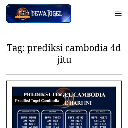
Skip
to
content
Tag:
prediksi cambodia 4d
jitu
Prediksi Togel Cambodia