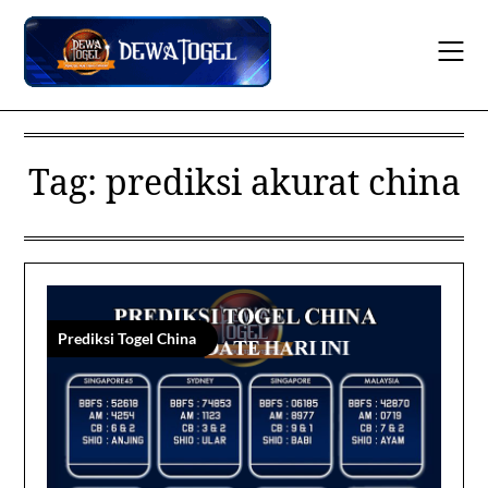
Skip
to
content
Tag:
prediksi akurat china
Prediksi Togel China