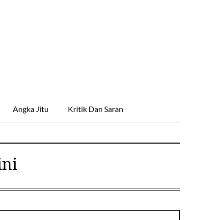
Angka Jitu
Kritik Dan Saran
ini