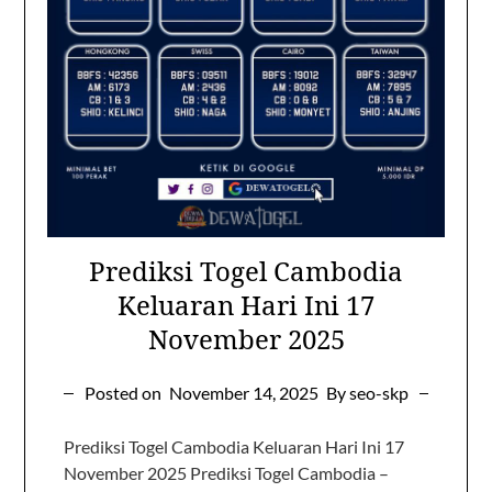
Prediksi Togel Cambodia
Keluaran Hari Ini 17
November 2025
Posted on
November 14, 2025
By seo-skp
Prediksi Togel Cambodia Keluaran Hari Ini 17
November 2025 Prediksi Togel Cambodia –