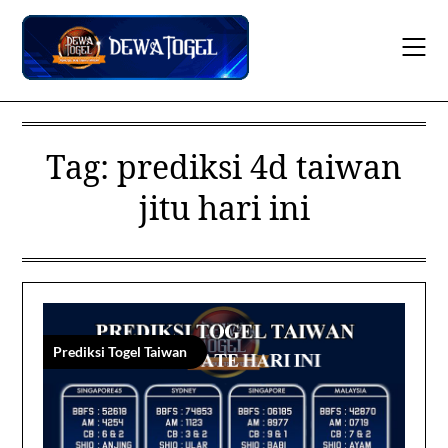
Skip
to
content
Tag:
prediksi 4d taiwan
jitu hari ini
Prediksi Togel Taiwan