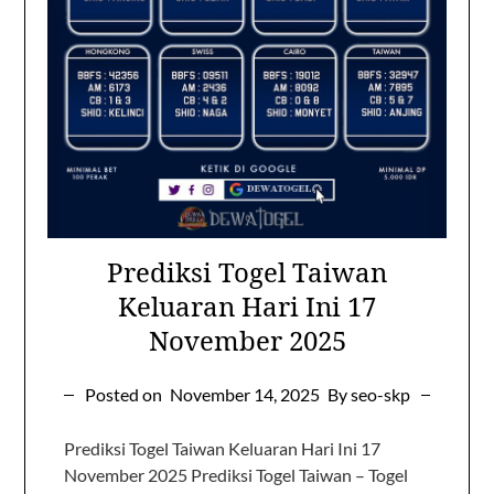
Prediksi Togel Taiwan
Keluaran Hari Ini 17
November 2025
Posted on
November 14, 2025
By seo-skp
Prediksi Togel Taiwan Keluaran Hari Ini 17
November 2025 Prediksi Togel Taiwan – Togel