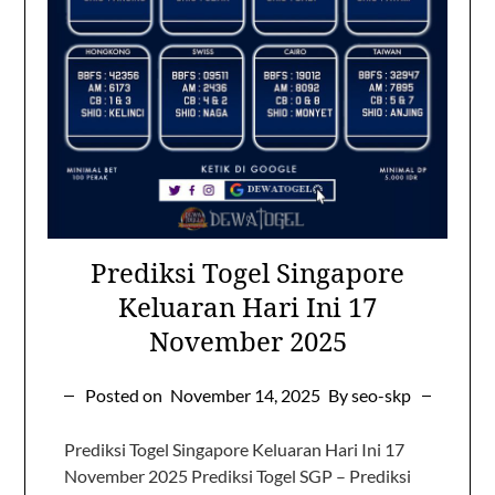
Prediksi Togel Singapore
Keluaran Hari Ini 17
November 2025
Posted on
November 14, 2025
By seo-skp
Prediksi Togel Singapore Keluaran Hari Ini 17
November 2025 Prediksi Togel SGP – Prediksi