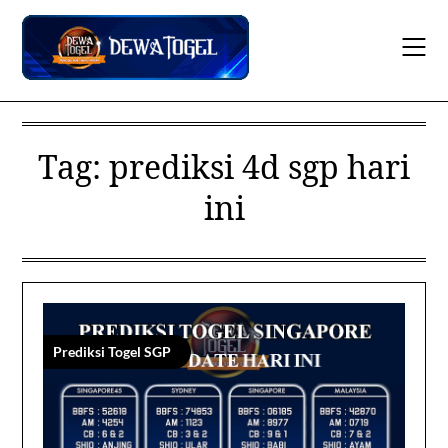
Skip
to
content
Tag:
prediksi 4d sgp hari
ini
Prediksi Togel SGP