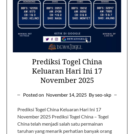
Prediksi Togel China
Keluaran Hari Ini 17
November 2025
Posted on
November 14, 2025
By seo-skp
Prediksi Togel China Keluaran Hari Ini 17
November 2025 Prediksi Togel China – Togel
China telah menjadi salah satu permainan
taruhan yang menarik perhatian banyak orang