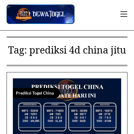
Skip
to
content
Tag:
prediksi 4d china jitu
Prediksi Togel China