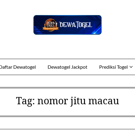
Daftar Dewatogel
Dewatogel Jackpot
Prediksi Togel
Tag:
nomor jitu macau