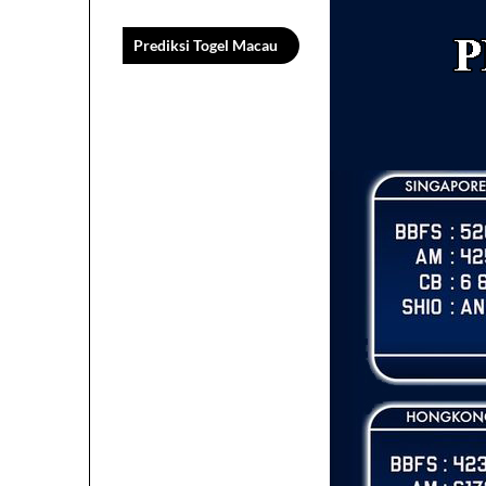
Prediksi Togel Macau