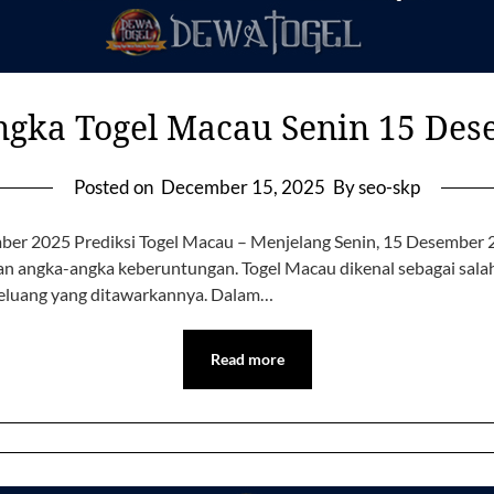
ngka Togel Macau Senin 15 Des
Posted on
December 15, 2025
By seo-skp
er 2025 Prediksi Togel Macau – Menjelang Senin, 15 Desember 2
an angka-angka keberuntungan. Togel Macau dikenal sebagai sala
peluang yang ditawarkannya. Dalam…
Read more