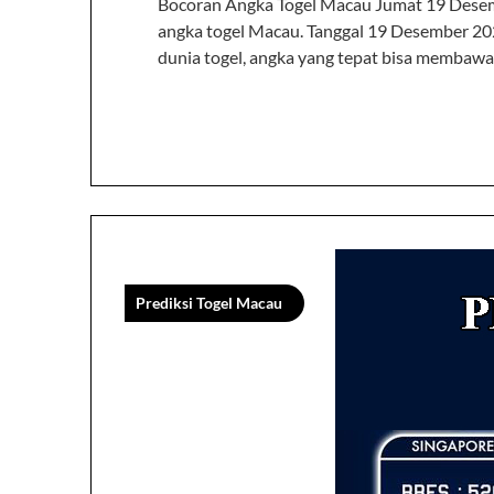
Bocoran Angka Togel Macau Jumat 19 Desemb
angka togel Macau. Tanggal 19 Desember 20
dunia togel, angka yang tepat bisa memba
Prediksi Togel Macau