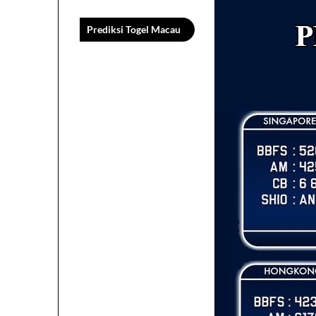
Prediksi Togel Macau