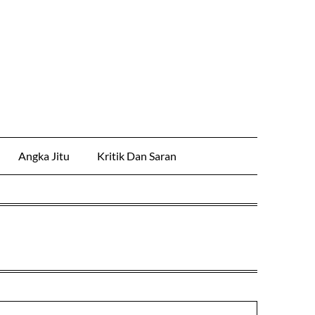
Angka Jitu
Kritik Dan Saran