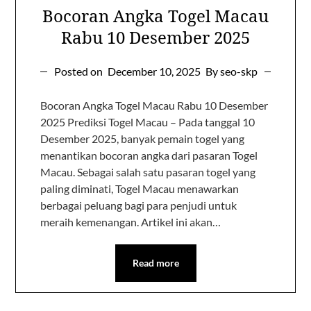
Bocoran Angka Togel Macau
Rabu 10 Desember 2025
Posted on
December 10, 2025
By seo-skp
Bocoran Angka Togel Macau Rabu 10 Desember
2025 Prediksi Togel Macau – Pada tanggal 10
Desember 2025, banyak pemain togel yang
menantikan bocoran angka dari pasaran Togel
Macau. Sebagai salah satu pasaran togel yang
paling diminati, Togel Macau menawarkan
berbagai peluang bagi para penjudi untuk
meraih kemenangan. Artikel ini akan…
Read more