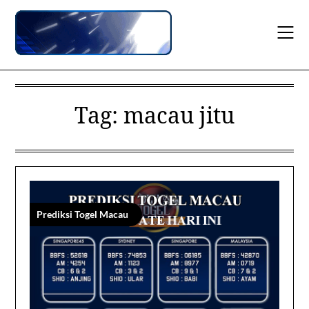
Skip
to
content
Tag:
macau jitu
Prediksi Togel Macau