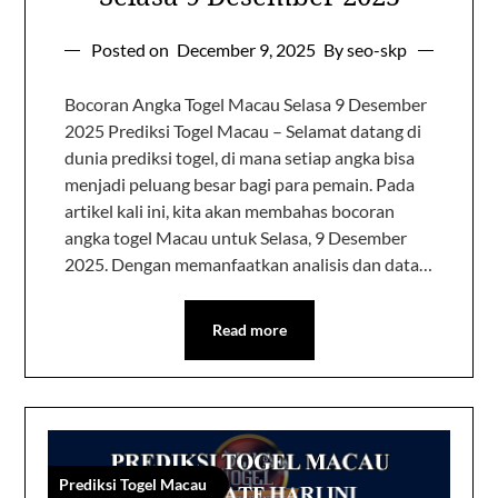
Posted on
December 9, 2025
By seo-skp
Bocoran Angka Togel Macau Selasa 9 Desember
2025 Prediksi Togel Macau – Selamat datang di
dunia prediksi togel, di mana setiap angka bisa
menjadi peluang besar bagi para pemain. Pada
artikel kali ini, kita akan membahas bocoran
angka togel Macau untuk Selasa, 9 Desember
2025. Dengan memanfaatkan analisis dan data…
Read more
Prediksi Togel Macau