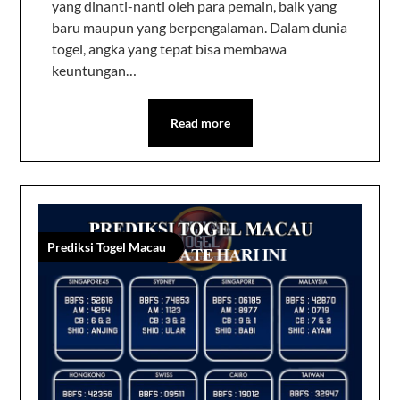
yang dinanti-nanti oleh para pemain, baik yang
baru maupun yang berpengalaman. Dalam dunia
togel, angka yang tepat bisa membawa
keuntungan…
Read more
Prediksi Togel Macau