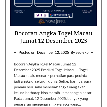
Bocoran Angka Togel Macau
Jumat 12 Desember 2025
Posted on
December 12, 2025
By seo-skp
Bocoran Angka Togel Macau Jumat 12
Desember 2025 Prediksi Togel Macau – Togel
Macau selalu menarik perhatian para pecinta
judi angka di seluruh dunia. Setiap harinya, para
pemain berusaha menebak angka yang akan
keluar, berharap bisa meraih kemenangan besar.
Pada Jumat, 12 Desember 2025, banyak yang
penasaran mengenai angka-angka yang…