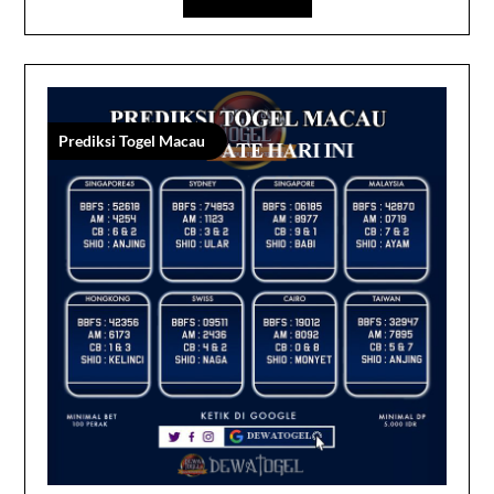
Prediksi Togel Macau