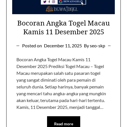
Bocoran Angka Togel Macau
Kamis 11 Desember 2025
Posted on
December 11, 2025
By seo-skp
Bocoran Angka Togel Macau Kamis 11
Desember 2025 Prediksi Togel Macau – Togel
Macau merupakan salah satu pasaran togel
yang sangat diminati oleh para pemain di
seluruh dunia. Setiap harinya, banyak pemain
yang mencari tahu angka-angka yang mungkin
akan keluar, terutama pada hari-hari tertentu.
Kamis, 11 Desember 2025, menjadi tanggal…
Read more