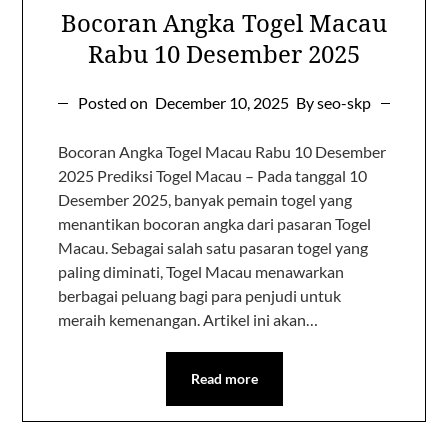
Bocoran Angka Togel Macau
Rabu 10 Desember 2025
Posted on
December 10, 2025
By seo-skp
Bocoran Angka Togel Macau Rabu 10 Desember
2025 Prediksi Togel Macau – Pada tanggal 10
Desember 2025, banyak pemain togel yang
menantikan bocoran angka dari pasaran Togel
Macau. Sebagai salah satu pasaran togel yang
paling diminati, Togel Macau menawarkan
berbagai peluang bagi para penjudi untuk
meraih kemenangan. Artikel ini akan…
Read more