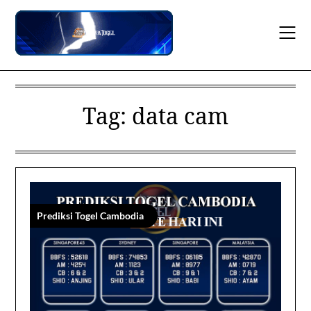
Skip
to
content
Tag:
data cam
Prediksi Togel Cambodia