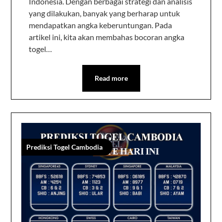
Indonesia. Dengan berbagai strategi dan analisis
yang dilakukan, banyak yang berharap untuk
mendapatkan angka keberuntungan. Pada
artikel ini, kita akan membahas bocoran angka
togel…
Read more
Prediksi Togel Cambodia