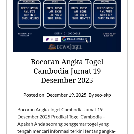
Bocoran Angka Togel
Cambodia Jumat 19
Desember 2025
Posted on
December 19, 2025
By seo-skp
Bocoran Angka Togel Cambodia Jumat 19
Desember 2025 Prediksi Togel Cambodia –
Apakah Anda seorang penggemar togel yang
tengah mencari informasi terkini tentang angka-