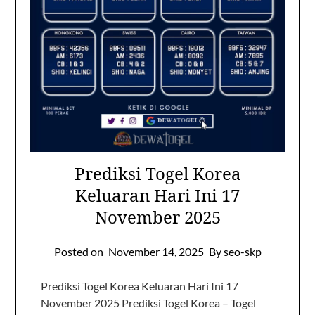
Prediksi Togel Korea
Keluaran Hari Ini 17
November 2025
Posted on
November 14, 2025
By seo-skp
Prediksi Togel Korea Keluaran Hari Ini 17
November 2025 Prediksi Togel Korea – Togel