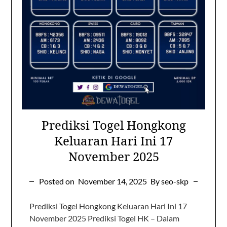
Prediksi Togel Hongkong
Keluaran Hari Ini 17
November 2025
Posted on
November 14, 2025
By seo-skp
Prediksi Togel Hongkong Keluaran Hari Ini 17
November 2025 Prediksi Togel HK – Dalam