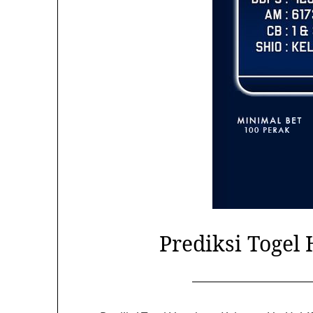
Prediksi Togel