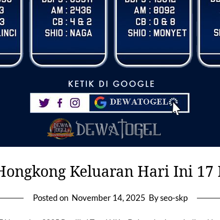
 Hongkong Keluaran Hari Ini 1
Posted on
November 14, 2025
By seo-skp