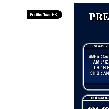
Prediksi Togel HK