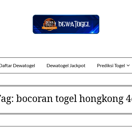
Daftar Dewatogel
Dewatogel Jackpot
Prediksi Togel
Tag:
bocoran togel hongkong 