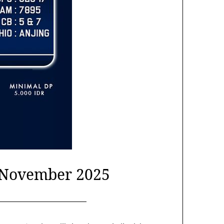
7 November 2025