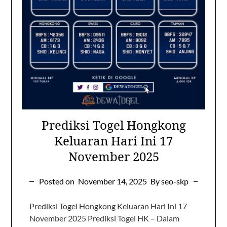
Prediksi Togel Hongkong
Keluaran Hari Ini 17
November 2025
Posted on
November 14, 2025
By seo-skp
Prediksi Togel Hongkong Keluaran Hari Ini 17
November 2025 Prediksi Togel HK – Dalam