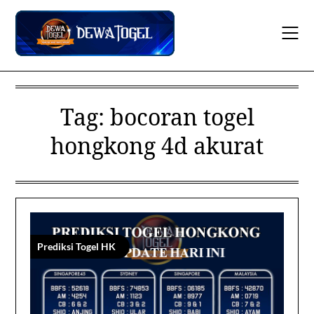
Skip
to
content
Tag:
bocoran togel
hongkong 4d akurat
Prediksi Togel HK