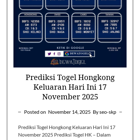
Prediksi Togel Hongkong
Keluaran Hari Ini 17
November 2025
Posted on
November 14, 2025
By seo-skp
Prediksi Togel Hongkong Keluaran Hari Ini 17
November 2025 Prediksi Togel HK – Dalam