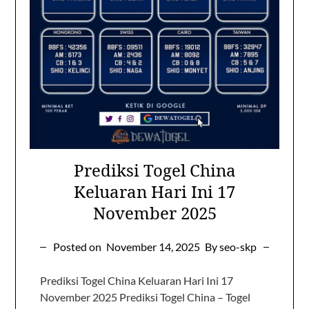
Prediksi Togel China
Keluaran Hari Ini 17
November 2025
Posted on
November 14, 2025
By seo-skp
Prediksi Togel China Keluaran Hari Ini 17
November 2025 Prediksi Togel China – Togel