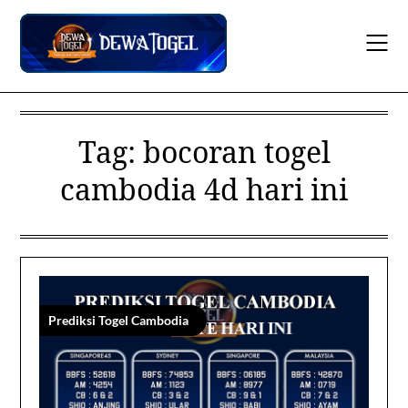
Skip
to
content
Tag:
bocoran togel
cambodia 4d hari ini
Prediksi Togel Cambodia