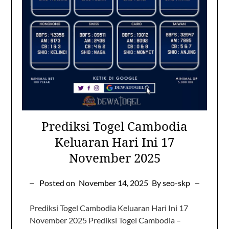
Prediksi Togel Cambodia
Keluaran Hari Ini 17
November 2025
Posted on
November 14, 2025
By seo-skp
Prediksi Togel Cambodia Keluaran Hari Ini 17
November 2025 Prediksi Togel Cambodia –