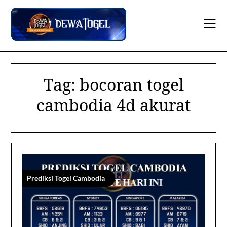
Skip
to
content
Tag:
bocoran togel
cambodia 4d akurat
Prediksi Togel Cambodia