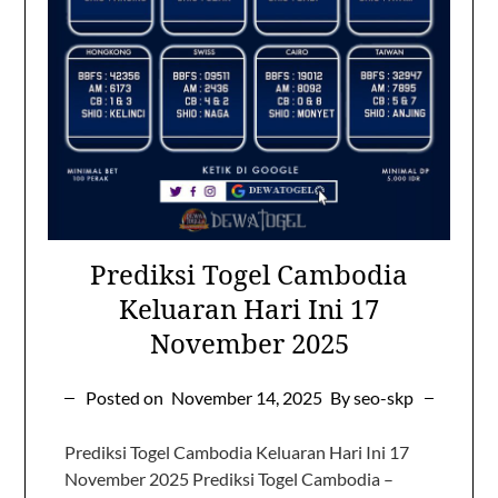
Prediksi Togel Cambodia
Keluaran Hari Ini 17
November 2025
Posted on
November 14, 2025
By seo-skp
Prediksi Togel Cambodia Keluaran Hari Ini 17
November 2025 Prediksi Togel Cambodia –