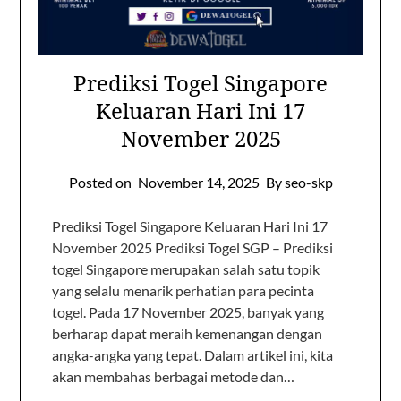
Prediksi Togel Singapore
Keluaran Hari Ini 17
November 2025
Posted on
November 14, 2025
By seo-skp
Prediksi Togel Singapore Keluaran Hari Ini 17
November 2025 Prediksi Togel SGP – Prediksi
togel Singapore merupakan salah satu topik
yang selalu menarik perhatian para pecinta
togel. Pada 17 November 2025, banyak yang
berharap dapat meraih kemenangan dengan
angka-angka yang tepat. Dalam artikel ini, kita
akan membahas berbagai metode dan…