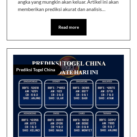
angka yang mungkin akan keluar. Artikel ini akan
memberikan prediksi akurat dan analisis…
Read more
Prediksi Togel China