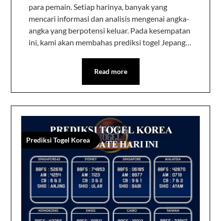
para pemain. Setiap harinya, banyak yang
mencari informasi dan analisis mengenai angka-
angka yang berpotensi keluar. Pada kesempatan
ini, kami akan membahas prediksi togel Jepang…
Read more
Prediksi Togel Korea