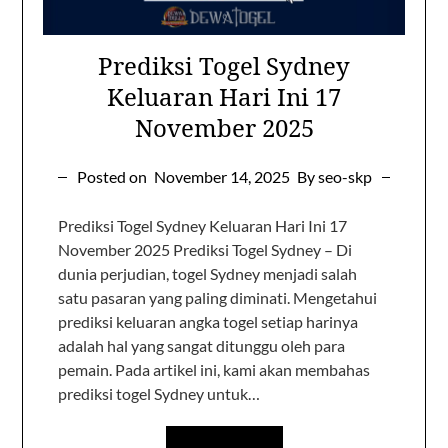
Prediksi Togel Sydney
Keluaran Hari Ini 17
November 2025
Posted on
November 14, 2025
By seo-skp
Prediksi Togel Sydney Keluaran Hari Ini 17
November 2025 Prediksi Togel Sydney – Di
dunia perjudian, togel Sydney menjadi salah
satu pasaran yang paling diminati. Mengetahui
prediksi keluaran angka togel setiap harinya
adalah hal yang sangat ditunggu oleh para
pemain. Pada artikel ini, kami akan membahas
prediksi togel Sydney untuk…