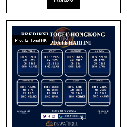
Read more
Prediksi Togel HK