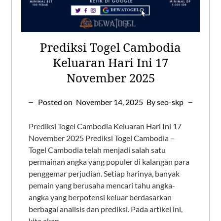
Prediksi Togel Cambodia
Keluaran Hari Ini 17
November 2025
Posted on
November 14, 2025
By seo-skp
Prediksi Togel Cambodia Keluaran Hari Ini 17
November 2025 Prediksi Togel Cambodia –
Togel Cambodia telah menjadi salah satu
permainan angka yang populer di kalangan para
penggemar perjudian. Setiap harinya, banyak
pemain yang berusaha mencari tahu angka-
angka yang berpotensi keluar berdasarkan
berbagai analisis dan prediksi. Pada artikel ini,
kita akan…