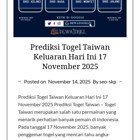
Prediksi Togel Taiwan
Keluaran Hari Ini 17
November 2025
Posted on
November 14, 2025
By seo-skp
Prediksi Togel Taiwan Keluaran Hari Ini 17
November 2025 Prediksi Togel Taiwan – Togel
Taiwan merupakan salah satu permainan yang
menarik perhatian banyak pemain di Indonesia.
Pada tanggal 17 November 2025, banyak
penggemar togel yang mencari tahu angka-