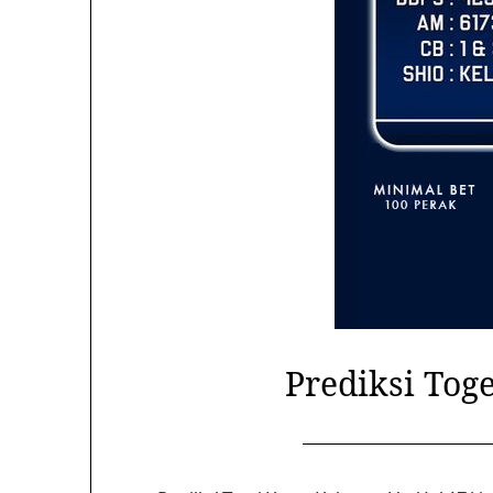
Prediksi Tog