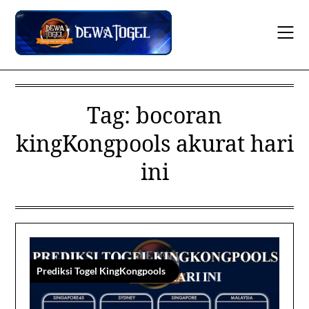
Skip
to
content
Tag:
bocoran
kingKongpools akurat hari
ini
Prediksi Togel KingKongpools