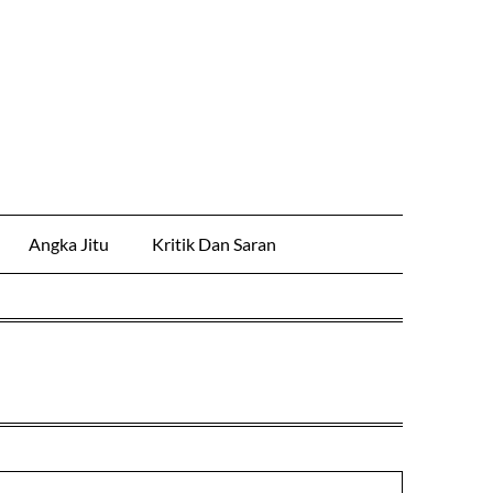
Angka Jitu
Kritik Dan Saran