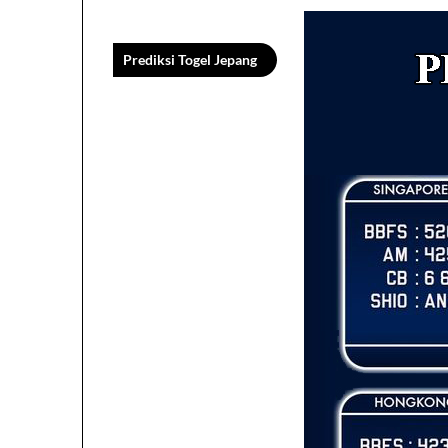
Prediksi Togel Jepang