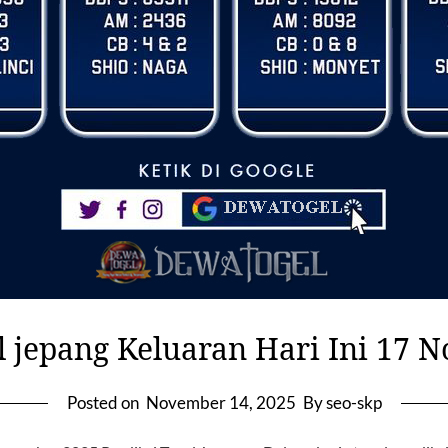
l jepang Keluaran Hari Ini 17
Posted on
November 14, 2025
By seo-skp