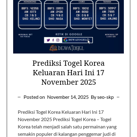
Prediksi Togel Korea
Keluaran Hari Ini 17
November 2025
Posted on
November 14, 2025
By seo-skp
Prediksi Togel Korea Keluaran Hari Ini 17
November 2025 Prediksi Togel Korea – Togel
Korea telah menjadi salah satu permainan yang
semakin populer di kalangan penggemar judi di