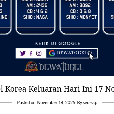
el Korea Keluaran Hari Ini 17 
Posted on
November 14, 2025
By seo-skp