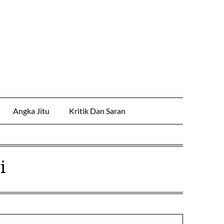
Angka Jitu
Kritik Dan Saran
i