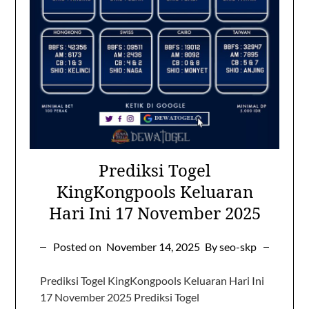
Prediksi Togel
KingKongpools Keluaran
Hari Ini 17 November 2025
Posted on
November 14, 2025
By seo-skp
Prediksi Togel KingKongpools Keluaran Hari Ini
17 November 2025 Prediksi Togel