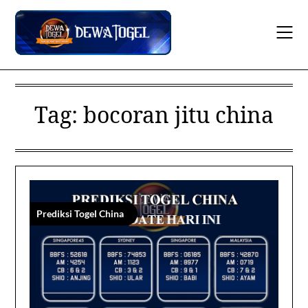
Skip
to
content
Tag:
bocoran jitu china
Prediksi Togel China