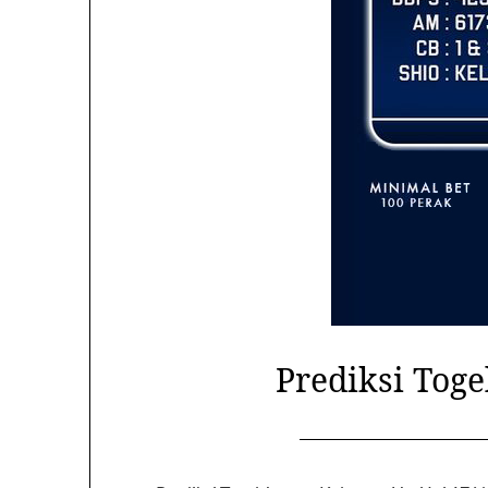
Prediksi Toge