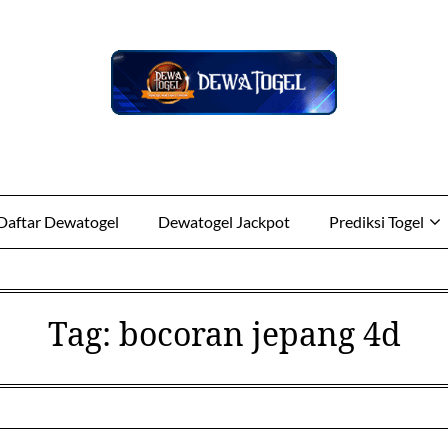
Daftar Dewatogel
Dewatogel Jackpot
Prediksi Togel
Tag:
bocoran jepang 4d