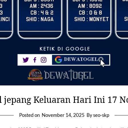
l jepang Keluaran Hari Ini 17
Posted on
November 14, 2025
By seo-skp