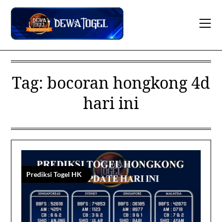
Skip
to
content
Tag:
bocoran hongkong 4d
hari ini
Prediksi Togel HK