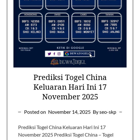
Prediksi Togel China
Keluaran Hari Ini 17
November 2025
Posted on
November 14, 2025
By seo-skp
Prediksi Togel China Keluaran Hari Ini 17
November 2025 Prediksi Togel China – Togel