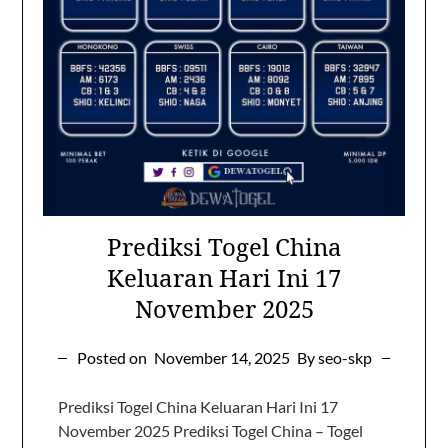
Prediksi Togel China
Keluaran Hari Ini 17
November 2025
Posted on
November 14, 2025
By seo-skp
Prediksi Togel China Keluaran Hari Ini 17
November 2025 Prediksi Togel China – Togel