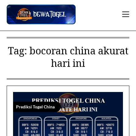
Skip
to
content
Tag:
bocoran china akurat
hari ini
Prediksi Togel China