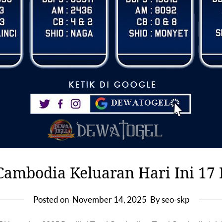
 Cambodia Keluaran Hari Ini 1
Posted on
November 14, 2025
By seo-skp