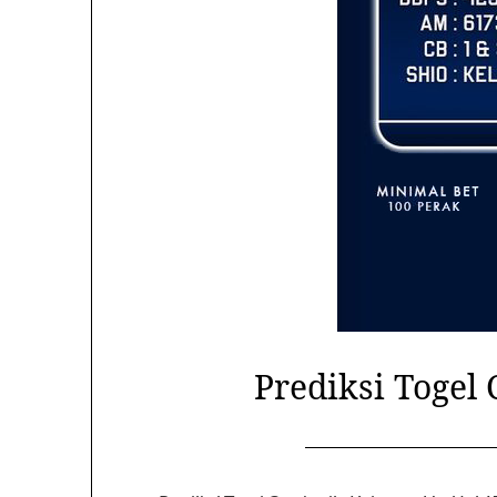
Prediksi Togel