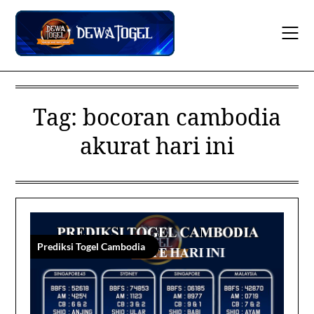
Skip
to
content
Tag:
bocoran cambodia
akurat hari ini
Prediksi Togel Cambodia