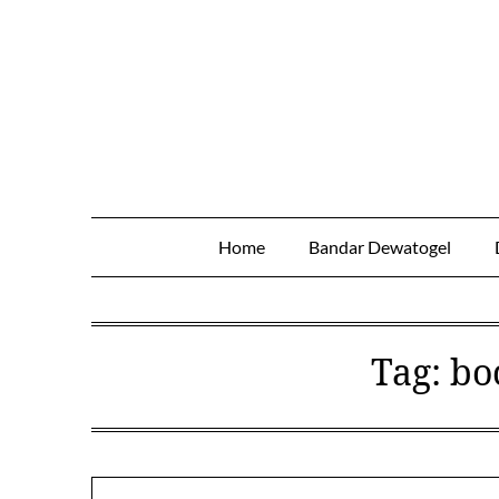
Skip
to
content
Home
Bandar Dewatogel
Tag:
bo