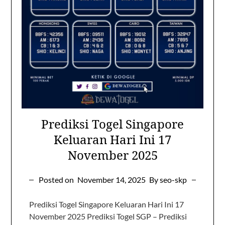
Prediksi Togel Singapore
Keluaran Hari Ini 17
November 2025
Posted on
November 14, 2025
By seo-skp
Prediksi Togel Singapore Keluaran Hari Ini 17
November 2025 Prediksi Togel SGP – Prediksi