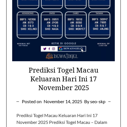
Prediksi Togel Macau
Keluaran Hari Ini 17
November 2025
Posted on
November 14, 2025
By seo-skp
Prediksi Togel Macau Keluaran Hari Ini 17
November 2025 Prediksi Togel Macau – Dalam