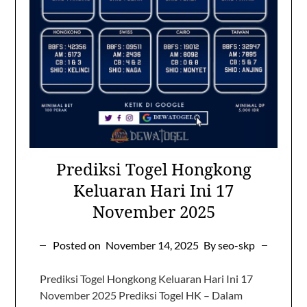
Prediksi Togel Hongkong
Keluaran Hari Ini 17
November 2025
Posted on
November 14, 2025
By seo-skp
Prediksi Togel Hongkong Keluaran Hari Ini 17
November 2025 Prediksi Togel HK – Dalam