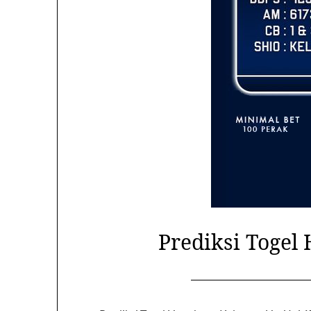
Prediksi Togel