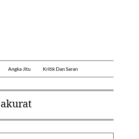
Angka Jitu
Kritik Dan Saran
 akurat