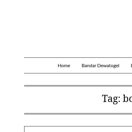
Skip
to
content
Home
Bandar Dewatogel
Tag:
b