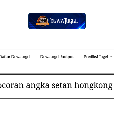
Daftar Dewatogel
Dewatogel Jackpot
Prediksi Togel
ocoran angka setan hongkong