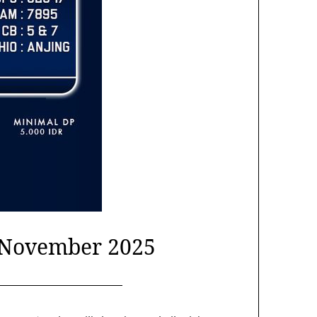
7 November 2025