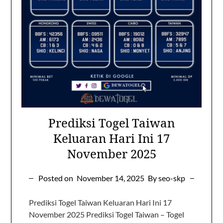
Prediksi Togel Taiwan
Keluaran Hari Ini 17
November 2025
Posted on
November 14, 2025
By seo-skp
Prediksi Togel Taiwan Keluaran Hari Ini 17
November 2025 Prediksi Togel Taiwan – Togel